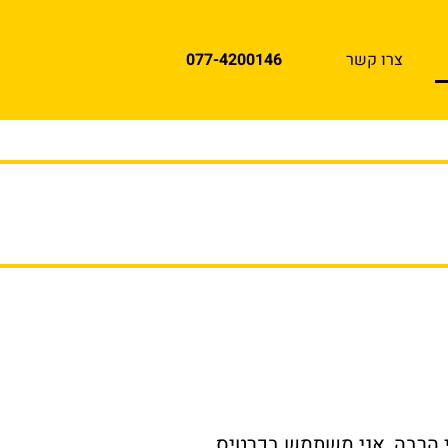
צרו קשר
077-4200146
י הרבה, אני משתמש בכרטיס