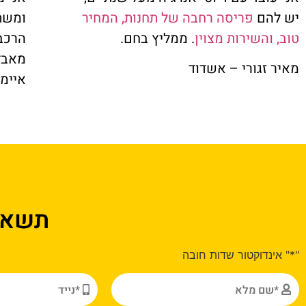
יש להם
פריסה רחבה של תחנות, המחיר
ומשת
טוב, והשירות מצוין
. ממליץ בחם.
הרכבי
מאבד 
מאיר זגורי – אשדוד
איימן
תשאיר
"*" אינדוקטור שדות חובה